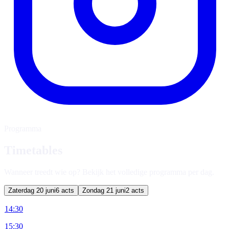
Programma
Timetables
Wanneer treedt wie op? Bekijk het volledige programma per dag.
Zaterdag 20 juni
6
acts
Zondag 21 juni
2
acts
14:30
15:30