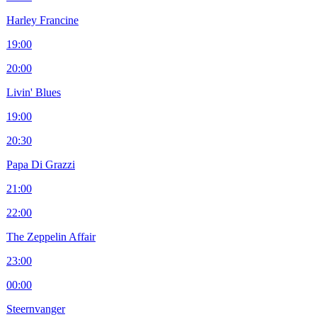
Harley Francine
19:00
20:00
Livin' Blues
19:00
20:30
Papa Di Grazzi
21:00
22:00
The Zeppelin Affair
23:00
00:00
Steernvanger