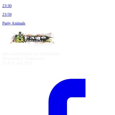
23:30
23:59
Party Animals
Hét muziekfestival van Stadskanaal.
Dwarsweg 2, Stadskanaal
20 & 21 juni 2026