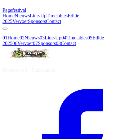
Page
festival
Home
Nieuws
Line-Up
Timetables
Editie
2025
Vervoer
Sponsors
Contact
01
Home
02
Nieuws
03
Line-Up
04
Timetables
05
Editie
2025
06
Vervoer
07
Sponsors
08
Contact
Dwarsweg 2 · Stadskanaal